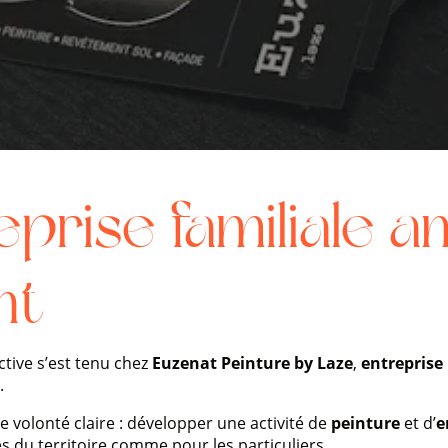
prise familiale a
nt
ctive s’est tenu chez
Euzenat Peinture by Laze
,
entreprise 
.
ne volonté claire : développer une activité de
peinture
et d’
e
es du territoire comme pour les particuliers.