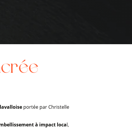
ncrée
lavalloise
portée par Christelle
mbellissement à impact loca
l,