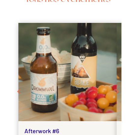
Te
Afterwork #6
Afte